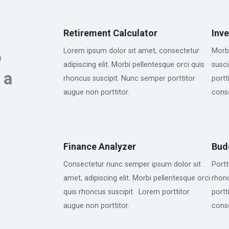
Retirement Calculator
Inv
Lorem ipsum dolor sit amet, consectetur
Morbi
p
adipiscing elit. Morbi pellentesque orci quis
susci
 a
rhoncus suscipit. Nunc semper porttitor
portt
augue non porttitor.
conse
Finance Analyzer
Bud
Consectetur nunc semper ipsum dolor sit
Portt
amet, adipiscing elit. Morbi pellentesque orci
rhon
quis rhoncus suscipit. Lorem porttitor
portt
augue non porttitor.
conse