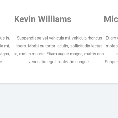
Kevin Williams
Mic
us in,
Suspendisse vel vehicula mi, vehicula rhoncus
Etiam 
la mi,
libero. Morbi eu tortor iaculis, sollicitudin lectus
molest
magna,
in, mollis mauris. Etiam augue magna, mattis non
s
e.
venenatis eget, molestie congue.
Suspen